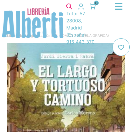
0
Tutor 57.
28008,
Madrid
(España)
Libros
/
Novela gráfica, cómic
/
6. COMICS - NOVELA GRAFICA
/
915 443 370