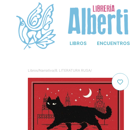
LIBROS
ENCUENTROS
Libros
/
Narrativa
/
8. LITERATURA RUSA
/