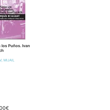
 los Puños. Ivan
ch
, MIJAIL
,00€