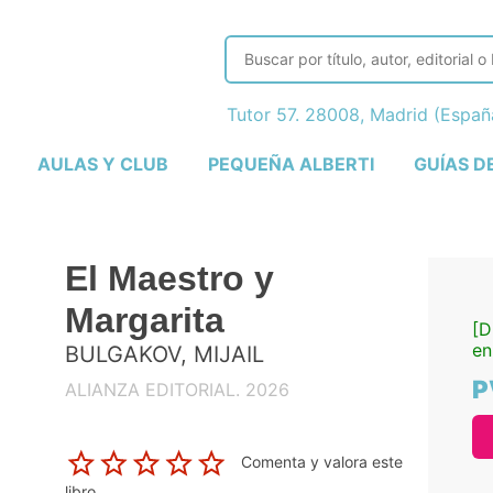
Tutor 57. 28008, Madrid (Espa
AULAS Y CLUB
PEQUEÑA ALBERTI
GUÍAS D
El Maestro y
Margarita
[D
en
BULGAKOV, MIJAIL
P
ALIANZA EDITORIAL. 2026
Comenta y valora este
libro