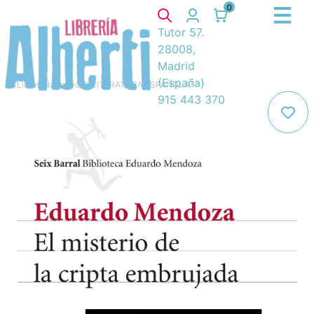
0
Tutor 57.
28008,
Madrid
(España)
Libros
/
Narrativa
/
8. LITERATURA ESPAÑOLA
/
915 443 370