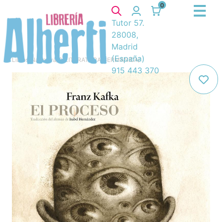
0
Tutor 57.
28008,
Madrid
(España)
Libros
/
Narrativa
/
8. LITERATURA GERMANICA
/
915 443 370