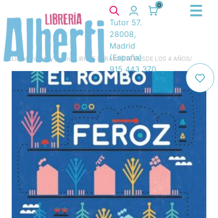
0
Tutor 57.
28008,
Madrid
(España)
Libros
/
Infantil y juvenil
/
LIBROS PARA NIÑOS DESDE LOS 4 AÑOS
/
915 443 370