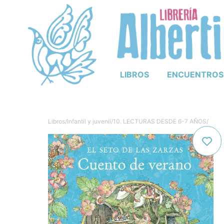
LIBROS
ENCUENTROS
Libros
/
Infantil y juvenil
/
10. LECTURAS DESDE 6-7 AÑOS
/