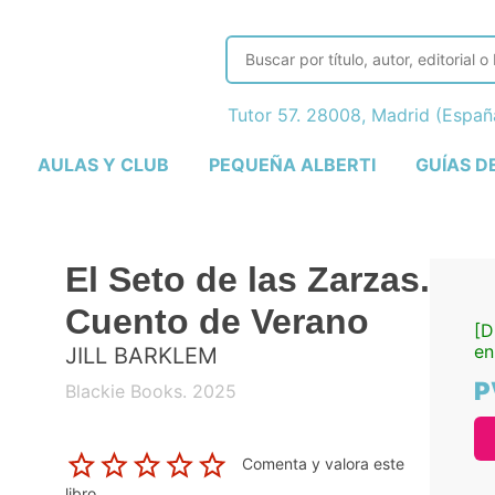
Tutor 57. 28008, Madrid (Espa
AULAS Y CLUB
PEQUEÑA ALBERTI
GUÍAS D
El Seto de las Zarzas.
Cuento de Verano
[D
en
JILL BARKLEM
P
Blackie Books. 2025
Comenta y valora este
libro