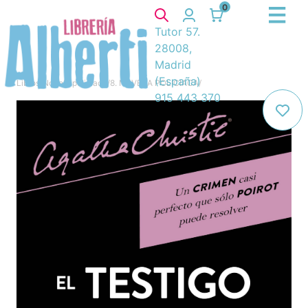
0
Tutor 57.
28008,
Madrid
(España)
Libros
/
Novela policiaca
/
8. NOVELA POLICIACA
/
915 443 370