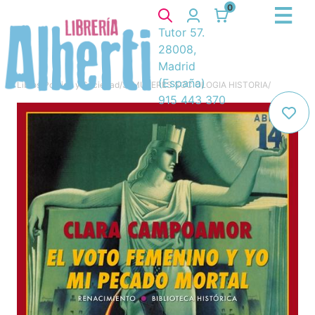
0
Tutor 57.
28008,
Madrid
(España)
Libros
/
Política y Sociedad
/
3. MUJERES SOCIOLOGIA HISTORIA
/
915 443 370