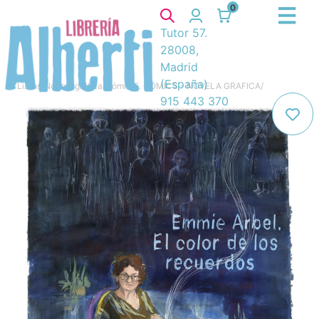
0
Tutor 57.
28008,
Madrid
(España)
Libros
/
Novela gráfica, cómic
/
6. COMICS - NOVELA GRAFICA
/
915 443 370