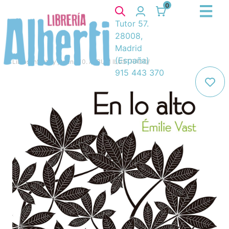
0
Tutor 57.
28008,
Madrid
(España)
Libros
/
Infantil y juvenil
/
10. ÁLBUM ILUSTRADO
/
915 443 370