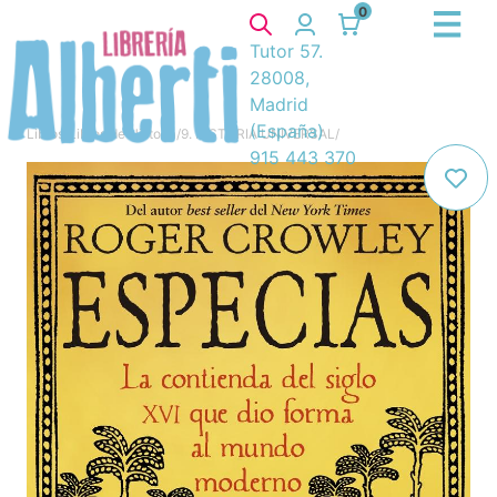
0
Tutor 57.
28008,
Madrid
(España)
Libros
/
Libros de Historia
/
9. HISTORIA UNIVERSAL
/
915 443 370