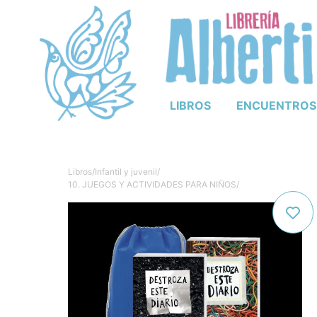
LIBROS
ENCUENTROS
Libros
/
Infantil y juvenil
/
10. JUEGOS Y ACTIVIDADES PARA NIÑOS
/