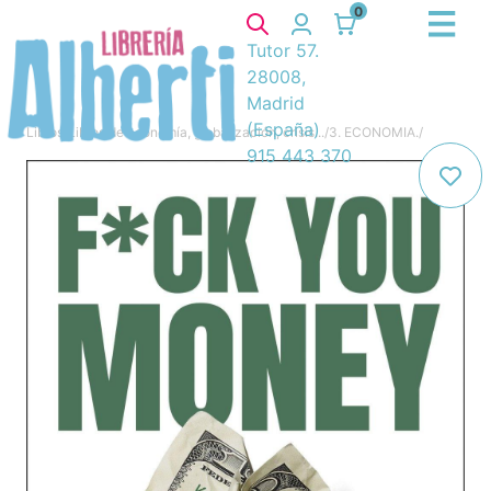
0
Tutor 57.
28008,
Madrid
(España)
Libros
/
Libros de economía, globalización, crisis...
/
3. ECONOMIA.
/
915 443 370