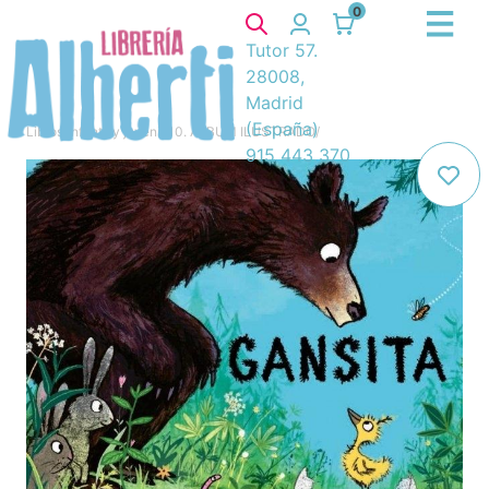
0
Tutor 57.
28008,
Madrid
(España)
Libros
/
Infantil y juvenil
/
10. ÁLBUM ILUSTRADO
/
915 443 370