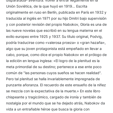
disparatada- aventura: volver a entrar ilegalmente en la
Unión Soviética, de la que huyó en 1919... Escrita
originalmente en ruso en Berlín, publicada en París en 1932 y
traducida al inglés en 1971 por su hijo Dmitri bajo supervisión
y con posterior revisión del propio Nabokov, Gloria es una de
las nueve novelas que escribió en su lengua materna en el
exilio europeo entre 1925 y 1937. Su título original, Podvig,
podría traducirse como «valerosa proeza» o «gran hazaña»,
algo que su joven protagonista está empeñado en llevar a
cabo, porque, como dice el propio Nabokov en el prólogo de
la edición en lengua inglesa: «El logro de la plenitud es la
meta primordial de su destino; pertenece a ese ente poco
común de "las personas cuyos sueños se hacen realidad".
Pero tal plenitud se halla invariablemente impregnada de
punzante añoranza. El recuerdo de este ensueño de la niñez
se mezcla con la expectativa de la muerte.» En este libro
chispeante y tragicómico, cargado de ironía y también de
nostalgia por el mundo que se ha dejado atrás, Nabokov da
vida a un entrañable héroe que busca la gloria con