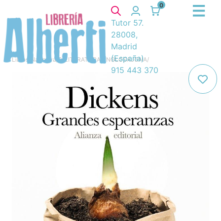
0
Tutor 57.
28008,
Madrid
(España)
Libros
/
Narrativa
/
8. LITERATURA ANGLOSAJONA
/
915 443 370