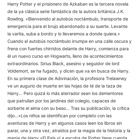
Harry Potter y el prisionero de Azkaban es la tercera novela
de la ya clásica serie fantástica de la autora británica J.K.
Rowling. «Bienvenido al autobús noctámbulo, transporte de
emergencia para el brujo abandonado a su suerte. Levante
la varita, suba a bordo y lo llevaremos a donde quiera.»
Cuando el autobús noctámbulo irrumpe en una calle oscura y
frena con fuertes chirridos delante de Harry, comienza para
él un nuevo curso en Hogwarts, lleno de acontecimientos
extraordinarios. Sirius Black, asesino y seguidor de lord
Voldemort, se ha fugado, y dicen que va en busca de Harry.
En su primera clase de Adivinación, la profesora Trelawney
ve un augurio de muerte en las hojas de té de la taza de
Harry... Pero quizá lo más aterrador sean los dementores
que patrullan por los jardines del colegio, capaces de
sorberte el alma con su beso... Tras su publicación, la crítica
dijo...«Los niños se identifican por completo con las
aventuras de Harry y en algunos casos leen los libros sin
parar, una y otra vez, atraídos por la magia de la historia y la
magia de Harry.»El País «La escoba de Potter tiene cuerda