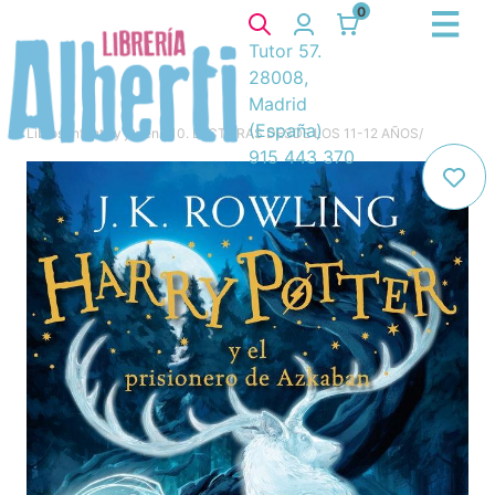
0
Tutor 57.
28008,
Madrid
(España)
Libros
/
Infantil y juvenil
/
10. LECTURAS DESDE LOS 11-12 AÑOS
/
915 443 370