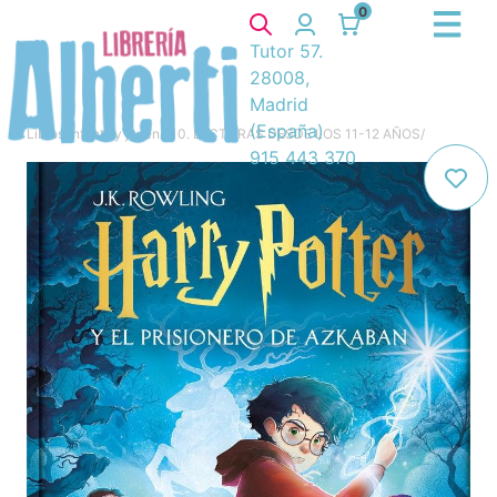
0
Tutor 57.
28008,
Madrid
(España)
Libros
/
Infantil y juvenil
/
10. LECTURAS DESDE LOS 11-12 AÑOS
/
915 443 370