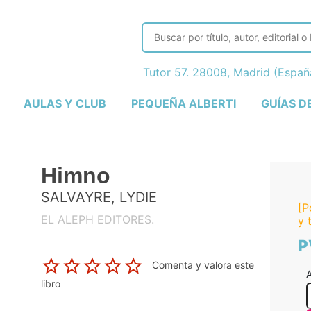
Tutor 57. 28008, Madrid (Espa
AULAS Y CLUB
PEQUEÑA ALBERTI
GUÍAS D
Himno
SALVAYRE, LYDIE
[P
EL ALEPH EDITORES.
y 
P
Comenta y valora este
A
libro