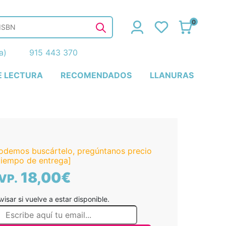
0
ña)
915 443 370
E LECTURA
RECOMENDADOS
LLANURAS
odemos buscártelo, pregúntanos precio
tiempo de entrega]
18,00€
VP.
visar si vuelve a estar disponible.