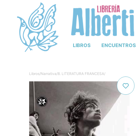
LIBROS
ENCUENTROS
Libros
/
Narrativa
/
8. LITERATURA FRANCESA
/