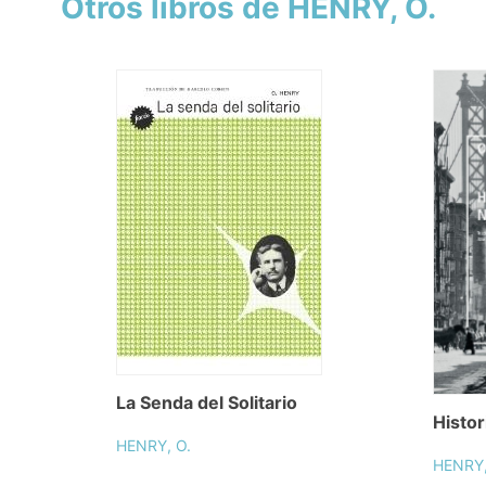
Otros libros de HENRY, O.
La Senda del Solitario
Histo
HENRY, O.
HENRY,