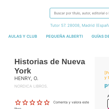
Tutor 57. 28008, Madrid (Espa
AULAS Y CLUB
PEQUEÑA ALBERTI
GUÍAS D
Historias de Nueva
York
[P
y 
HENRY, O.
P
NORDICA LIBROS.
A
Comenta y valora este
libro