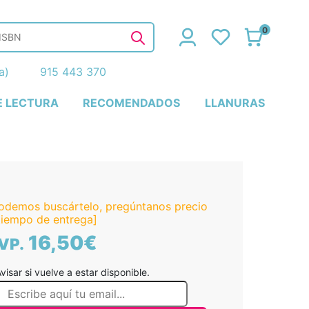
0
ña)
915 443 370
E LECTURA
RECOMENDADOS
LLANURAS
odemos buscártelo, pregúntanos precio
tiempo de entrega]
16,50€
VP.
visar si vuelve a estar disponible.