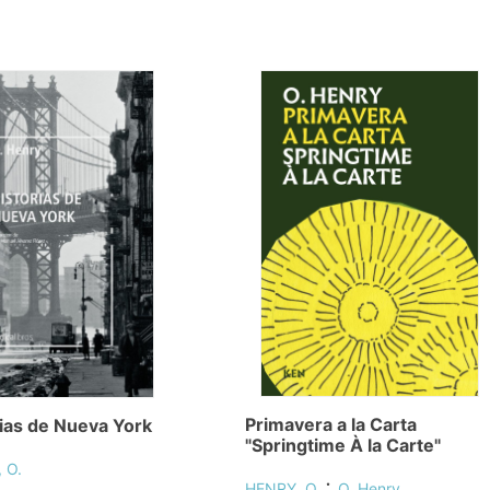
Primavera a la Carta
rias de Nueva York
"Springtime À la Carte"
 O.
;
HENRY, O.
O. Henry