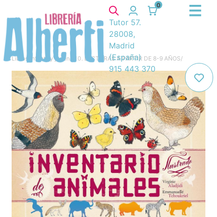
0
Tutor 57.
28008,
Madrid
(España)
Libros
/
Infantil y juvenil
/
10. LECTURAS A PARTIR DE 8-9 AÑOS
/
915 443 370