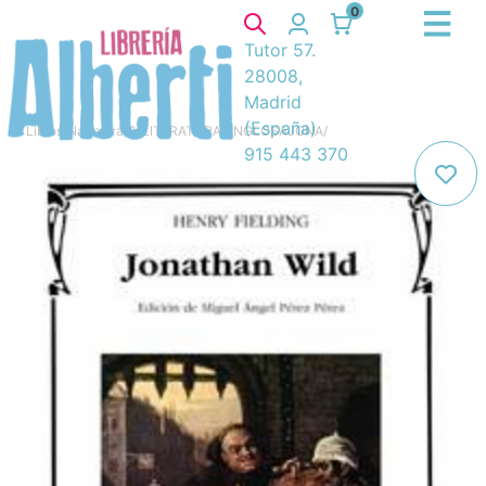
0
Tutor 57.
28008,
Madrid
(España)
Libros
/
Narrativa
/
8. LITERATURA ANGLOSAJONA
/
915 443 370