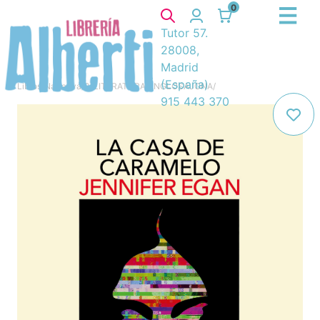
0
Tutor 57.
28008,
Madrid
(España)
Libros
/
Narrativa
/
8. LITERATURA ANGLOSAJONA
/
915 443 370