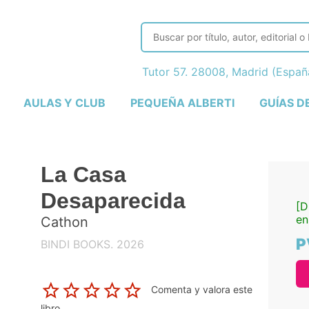
Tutor 57. 28008, Madrid (Espa
AULAS Y CLUB
PEQUEÑA ALBERTI
GUÍAS D
La Casa
Desaparecida
[D
en
Cathon
P
BINDI BOOKS. 2026
Comenta y valora este
libro