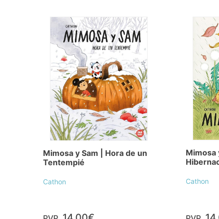
Mimosa 
Mimosa y Sam | Hora de un
Hiberna
Tentempié
Cathon
Cathon
14,00€
14
PVP.
PVP.