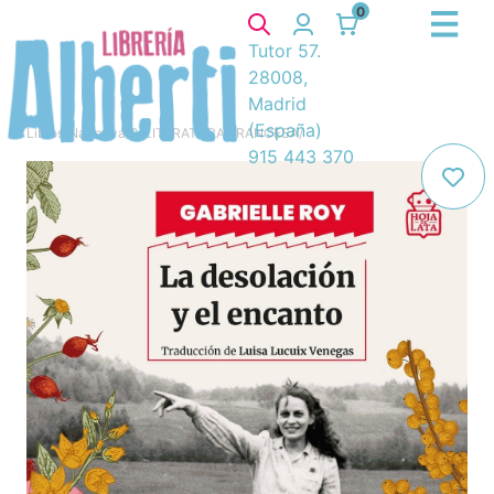
0
Tutor 57.
28008,
Madrid
(España)
Libros
/
Narrativa
/
8. LITERATURA FRANCESA
/
915 443 370