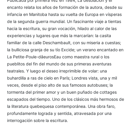
Publicada por primera vez en 1984, La desolación y el
encanto relata los años de formación de la autora, desde su
infancia en Manitoba hasta su vuelta de Europa en vísperas
de la segunda guerra mundial. Un fascinante viaje a tientas
hacia la escritura, su gran vocación, hilado al calor de las
experiencias y lugares que más la marcarían: la casita
familiar de la calle Deschambault, con su miseria a cuestas;
la bulliciosa granja de su tío Excide; un verano encantado en
La Petite-Poule-dâeurosEau como maestra rural o los
pueblitos del fin del mundo de sus primeras aventuras
teatrales. Y luego el deseo irreprimible de volar: una
buhardilla a ras de cielo en París; Londres vista, una y mil
veces, desde el piso alto de sus famosos autobuses; la
tormenta del primer amor y un buen puñado de cottages
escapados del tiempo. Uno de los clásicos más hermosos de
la literatura quebequesa contemporánea. Una obra faro,
profundamente lograda y sentida, atravesada por una
interrogación sobre la escritura.