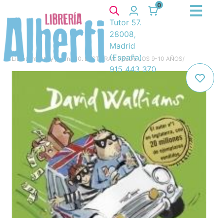
0
Tutor 57.
28008,
Madrid
(España)
Libros
/
Infantil y juvenil
/
10. LECTURAS DESDE LOS 9-10 AÑOS
/
915 443 370