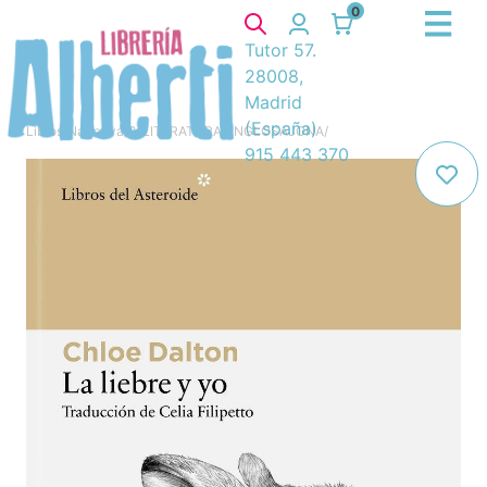
0
Tutor 57.
28008,
Madrid
(España)
Libros
/
Narrativa
/
8. LITERATURA ANGLOSAJONA
/
915 443 370