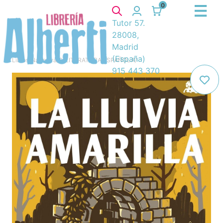
0
Tutor 57.
28008,
Madrid
(España)
Libros
/
Narrativa
/
8. LITERATURA ESPAÑOLA
/
915 443 370