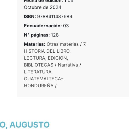
Fecha de edición:
1 de
Octubre de 2024
ISBN:
9788411487689
Encuadernación:
03
Nº páginas:
128
Materias:
Otras materias
/
7.
HISTORIA DEL LIBRO,
LECTURA, EDICION,
BIBLIOTECAS
/
Narrativa
/
LITERATURA
GUATEMALTECA-
HONDUREÑA
/
SO, AUGUSTO