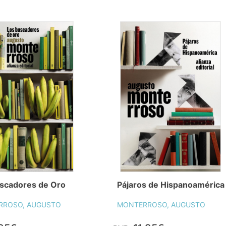
scadores de Oro
Pájaros de Hispanoamérica
RROSO, AUGUSTO
MONTERROSO, AUGUSTO