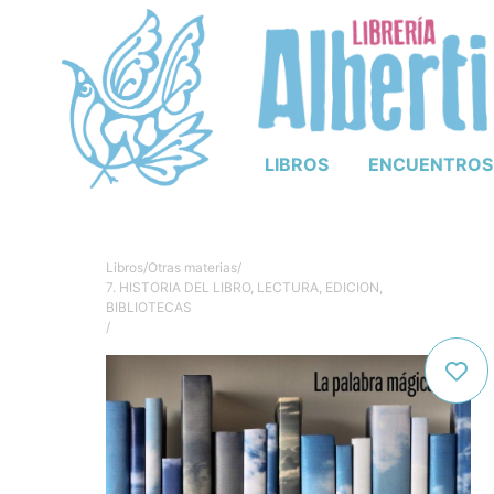
LIBROS
ENCUENTROS
Libros
/
Otras materias
/
7. HISTORIA DEL LIBRO, LECTURA, EDICION,
BIBLIOTECAS
/