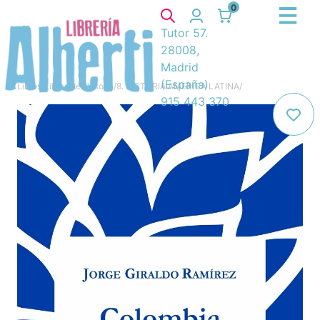
0
Tutor 57.
28008,
Madrid
(España)
Libros
/
Libros de Historia
/
8. HISTORIA AMERICA LATINA
/
915 443 370