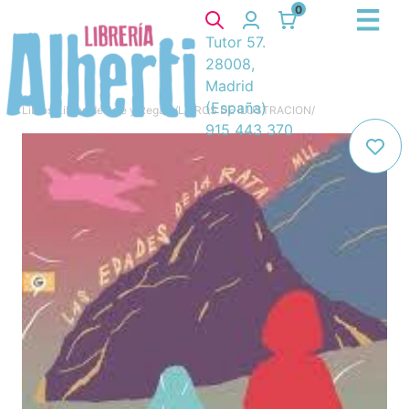
0
Tutor 57.
28008,
Madrid
(España)
Libros
/
Libros de Arte y Regalo
/
LIBROS DE ILUSTRACION
/
915 443 370