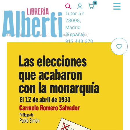
0
Tutor 57.
28008,
Madrid
(España)
Libros
/
Libros de Historia
/
9. HISTORIA DE ESPAÑA
/
915 443 370