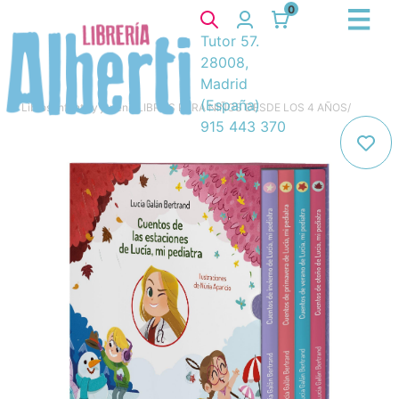
0
Tutor 57.
28008,
Madrid
(España)
Libros
/
Infantil y juvenil
/
LIBROS PARA NIÑOS DESDE LOS 4 AÑOS
/
915 443 370