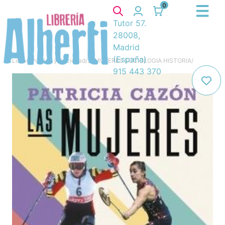
0
Tutor 57.
28008,
Madrid
(España)
Libros
/
Política y Sociedad
/
3. MUJERES SOCIOLOGIA HISTORIA
/
915 443 370