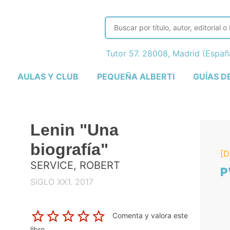
Tutor 57. 28008, Madrid (Espa
AULAS Y CLUB
PEQUEÑA ALBERTI
GUÍAS D
Lenin "Una
biografía"
[D
SERVICE, ROBERT
P
SIGLO XX1. 2017
Comenta y valora este
libro