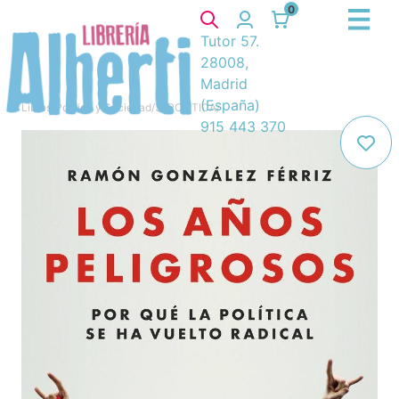
0
Tutor 57.
28008,
Madrid
(España)
Libros
/
Política y Sociedad
/
3. POLITICA
/
915 443 370