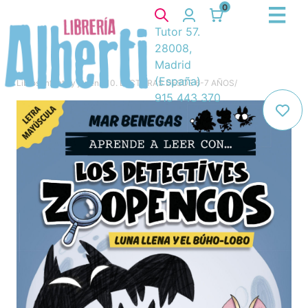
0
Tutor 57.
28008,
Madrid
(España)
Libros
/
Infantil y juvenil
/
10. LECTURAS DESDE 6-7 AÑOS
/
915 443 370