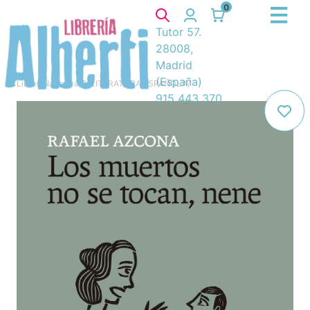
0
Tutor 57.
28008,
Madrid
(España)
Libros
/
Narrativa
/
8. LITERATURA ESPAÑOLA
/
915 443 370