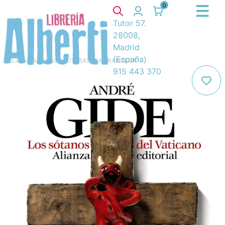
0
Tutor 57.
28008,
Madrid
(España)
Libros
/
Narrativa
/
8. LITERATURA FRANCESA
/
915 443 370