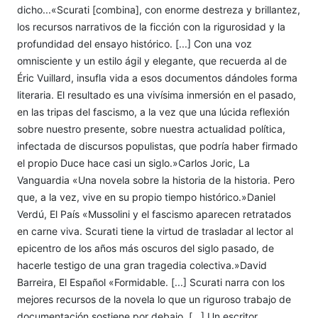
dicho...«Scurati [combina], con enorme destreza y brillantez,
los recursos narrativos de la ficción con la rigurosidad y la
profundidad del ensayo histórico. [...] Con una voz
omnisciente y un estilo ágil y elegante, que recuerda al de
Éric Vuillard, insufla vida a esos documentos dándoles forma
literaria. El resultado es una vivísima inmersión en el pasado,
en las tripas del fascismo, a la vez que una lúcida reflexión
sobre nuestro presente, sobre nuestra actualidad política,
infectada de discursos populistas, que podría haber firmado
el propio Duce hace casi un siglo.»Carlos Joric, La
Vanguardia «Una novela sobre la historia de la historia. Pero
que, a la vez, vive en su propio tiempo histórico.»Daniel
Verdú, El País «Mussolini y el fascismo aparecen retratados
en carne viva. Scurati tiene la virtud de trasladar al lector al
epicentro de los años más oscuros del siglo pasado, de
hacerle testigo de una gran tragedia colectiva.»David
Barreira, El Español «Formidable. [...] Scurati narra con los
mejores recursos de la novela lo que un riguroso trabajo de
documentación sostiene por debajo. [...] Un escritor