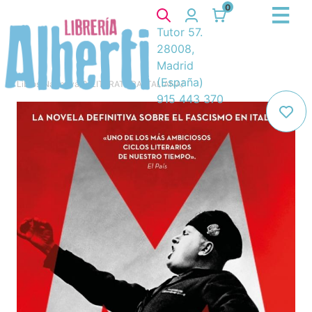
0
Tutor 57.
28008,
Madrid
(España)
Libros
/
Narrativa
/
8. LITERATURA ITALIANA
/
915 443 370