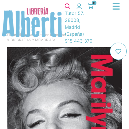
0
Tutor 57.
28008,
Madrid
(España)
Libros
/
Biografías, libros de memorias, cartas..
/
9. BIOGRAFIAS Y MEMORIAS
/
915 443 370