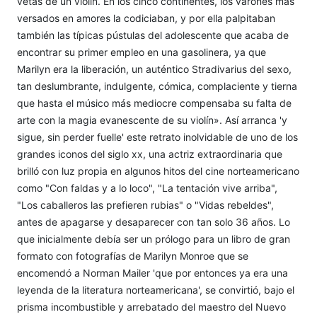
vetas de un violín. En los cinco continentes, los varones más
versados en amores la codiciaban, y por ella palpitaban
también las típicas pústulas del adolescente que acaba de
encontrar su primer empleo en una gasolinera, ya que
Marilyn era la liberación, un auténtico Stradivarius del sexo,
tan deslumbrante, indulgente, cómica, complaciente y tierna
que hasta el músico más mediocre compensaba su falta de
arte con la magia evanescente de su violín». Así arranca 'y
sigue, sin perder fuelle' este retrato inolvidable de uno de los
grandes iconos del siglo xx, una actriz extraordinaria que
brilló con luz propia en algunos hitos del cine norteamericano
como "Con faldas y a lo loco", "La tentación vive arriba",
"Los caballeros las prefieren rubias" o "Vidas rebeldes",
antes de apagarse y desaparecer con tan solo 36 años. Lo
que inicialmente debía ser un prólogo para un libro de gran
formato con fotografías de Marilyn Monroe que se
encomendó a Norman Mailer 'que por entonces ya era una
leyenda de la literatura norteamericana', se convirtió, bajo el
prisma incombustible y arrebatado del maestro del Nuevo