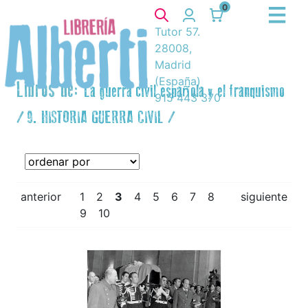
0
Tutor 57.
28008,
Madrid
(España)
Libros de:
La guerra civil española y el franquismo
915 443 370
/
9. HISTORIA GUERRA CIVIL
/
anterior
1
2
3
4
5
6
7
8
siguiente
9
10