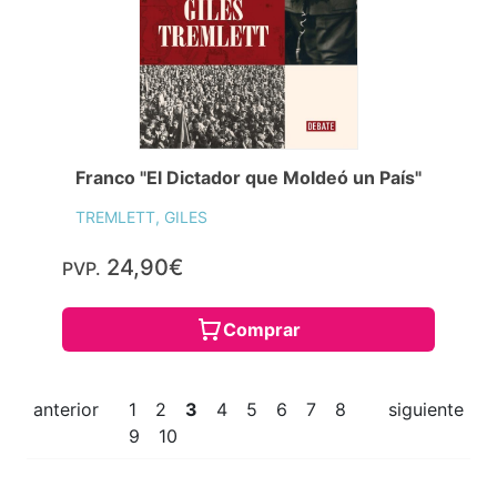
Franco "El Dictador que Moldeó un País"
TREMLETT, GILES
24,90€
PVP.
Comprar
anterior
1
2
3
4
5
6
7
8
siguiente
9
10