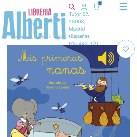
0
Tutor 57.
28008,
Madrid
(España)
Libros
/
Infantil y juvenil
/
10. LIBROS PARA BEBES
/
915 443 370