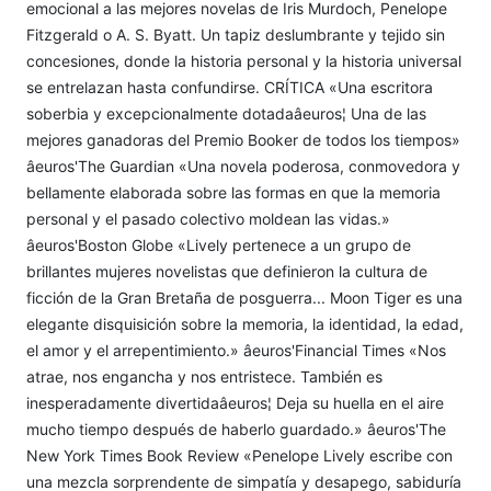
emocional a las mejores novelas de Iris Murdoch, Penelope
Fitzgerald o A. S. Byatt. Un tapiz deslumbrante y tejido sin
concesiones, donde la historia personal y la historia universal
se entrelazan hasta confundirse. CRÍTICA «Una escritora
soberbia y excepcionalmente dotadaâeuros¦ Una de las
mejores ganadoras del Premio Booker de todos los tiempos»
âeuros'The Guardian «Una novela poderosa, conmovedora y
bellamente elaborada sobre las formas en que la memoria
personal y el pasado colectivo moldean las vidas.»
âeuros'Boston Globe «Lively pertenece a un grupo de
brillantes mujeres novelistas que definieron la cultura de
ficción de la Gran Bretaña de posguerra... Moon Tiger es una
elegante disquisición sobre la memoria, la identidad, la edad,
el amor y el arrepentimiento.» âeuros'Financial Times «Nos
atrae, nos engancha y nos entristece. También es
inesperadamente divertidaâeuros¦ Deja su huella en el aire
mucho tiempo después de haberlo guardado.» âeuros'The
New York Times Book Review «Penelope Lively escribe con
una mezcla sorprendente de simpatía y desapego, sabiduría