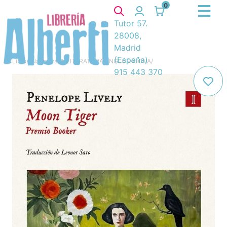
0
Tutor 57.
28008,
Madrid
(España)
Libros
/
Narrativa
/
8. LITERATURA ANGLOSAJONA
/
915 443 370