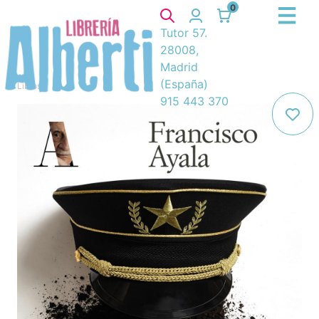
0
Tutor 57.
28008,
Madrid
(España)
Libros
/
915 443 370