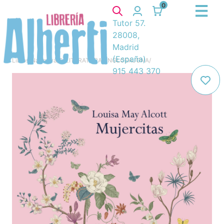
0
Tutor 57.
28008,
Madrid
(España)
Libros
/
Narrativa
/
8. LITERATURA ANGLOSAJONA
/
915 443 370