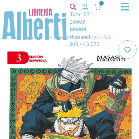
0
Tutor 57.
28008,
Madrid
(España)
Libros
/
Infantil y juvenil
/
10. COMICS Y TEBEOS PARA NIÑOS
/
915 443 370