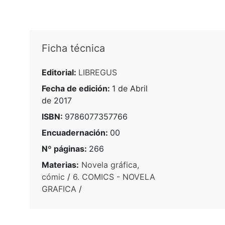
Ficha técnica
Editorial:
LIBREGUS
Fecha de edición:
1 de Abril
de 2017
ISBN:
9786077357766
Encuadernación:
00
Nº páginas:
266
Materias:
Novela gráfica,
cómic
/
6. COMICS - NOVELA
GRAFICA
/