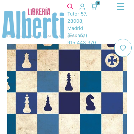
0
Tutor 57.
28008,
Madrid
(España)
Libros
/
Narrativa
/
8. LITERATURA GERMANICA
/
915 443 370