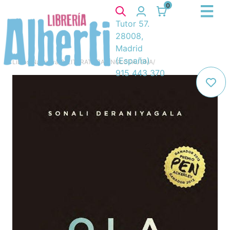
0
Tutor 57.
28008,
Madrid
(España)
Libros
/
Narrativa
/
8. LITERATURA ANGLOSAJONA
/
915 443 370